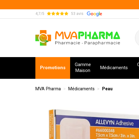
4,7/5
53 avis
MVA Pharma Votre pharmacie en ligne à votre s
Gamme
Promotions
Médicaments
Maison
MVA Pharma
Médicaments
Peau