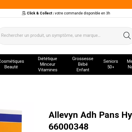
Click & Collect :
votre commande disponible en 3h
ervice
Diététique
Grossesse
Cosmétiques
Seniors
Me
Minceur
Bébé
Beauté
50+
Na
Vitamines
Enfant
Allevyn Adh Pans Hy
66000348