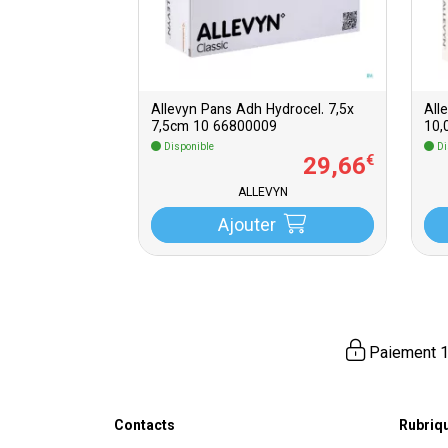
Allevyn Pans Adh Hydrocel. 7,5x
All
7,5cm 10 66800009
10,
Disponible
Di
29
,
66
€
ALLEVYN
Ajouter
Paiement 1
Contacts
Rubriq