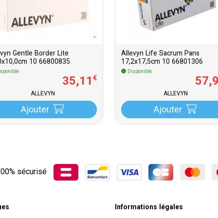
evyn Gentle Border Lite
Allevyn Life Sacrum Pans
0x10,0cm 10 66800835
17,2x17,5cm 10 66801306
sponible
Disponible
35
,
11
57
,
€
ALLEVYN
ALLEVYN
Ajouter
Ajouter
00% sécurisé
ues
Informations légales