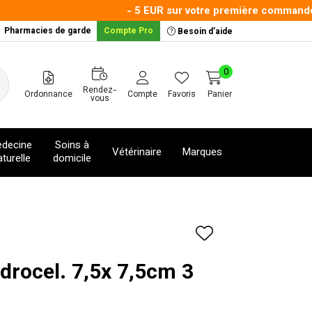
- 5 EUR sur votre première commande ave
Pharmacies de garde
Compte Pro
Besoin d’aide
0
Rendez-
Ordonnance
Compte
Favoris
Panier
vous
decine
Soins à
Vétérinaire
Marques
turelle
domicile
drocel. 7,5x 7,5cm 3