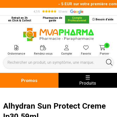
- 5 EUR sur votre première comm
4,7/5
53 avis
Retrait en 3h
Pharmacies de
Compte
Besoin d’aide
en Click & Collect
garde
Professionnel
MVA Pharma Votre pharmacie en 
0
Ordonnance
Rendez-vous
Compte
Favoris
Panier
Promos
Produits
Alhydran Sun Protect Creme