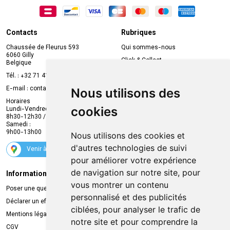
Contacts
Rubriques
Chaussée de Fleurus 593
Qui sommes-nous
6060 Gilly
Click & Collect
Belgique
Prise de rendez-vous en ligne
Tél. :
+32 71 41 32 10
Compte professionnel
E-mail :
contact
@
mvapharma.be
Nous utilisons des
Envoi d’ordonnance
Horaires
cookies
Lundi-Vendredi :
Promotions
8h30-12h30 / 13h30-18h30
Samedi :
Services
9h00-13h00
Nous utilisons des cookies et
Suivez-nous
d'autres technologies de suivi
Venir à la pharmacie
pour améliorer votre expérience
de navigation sur notre site, pour
Informations légales
Livraison
vous montrer un contenu
Poser une question
Retrait à la pharmacie
personnalisé et des publicités
Déclarer un effet indésirable
Livraison chez vous
ciblées, pour analyser le trafic de
Mentions légales
Livraison dans un Point Relais
notre site et pour comprendre la
CGV