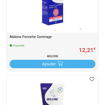
Akileine Poncette Gommage
Disponible
12
,
21
€
AKILEINE
Ajouter