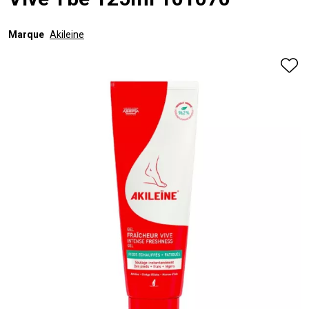
Vive Tbe 125ml 101070
Marque
Akileine