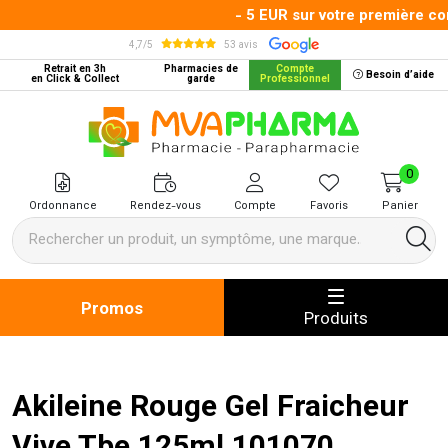
- 5 EUR sur votre première com
4,7/5
53 avis
Retrait en 3h
Pharmacies de
Compte
Besoin d’aide
en Click & Collect
garde
Professionnel
MVA Pharma Votre pharmacie en 
0
Ordonnance
Rendez-vous
Compte
Favoris
Panier
Promos
Produits
Akileine Rouge Gel Fraicheur