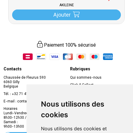
AKILEINE
Ajouter
Paiement 100% sécurisé
Contacts
Rubriques
Chaussée de Fleurus 593
Qui sommes-nous
6060 Gilly
Click & Collect
Belgique
Prise de rendez-vous en ligne
Tél. :
+32 71 41 32 10
Compte professionnel
E-mail :
contact
@
mvapharma.be
Nous utilisons des
Envoi d’ordonnance
Horaires
cookies
Lundi-Vendredi :
Promotions
8h30-12h30 / 13h30-18h30
Samedi :
Services
9h00-13h00
Nous utilisons des cookies et
Suivez-nous