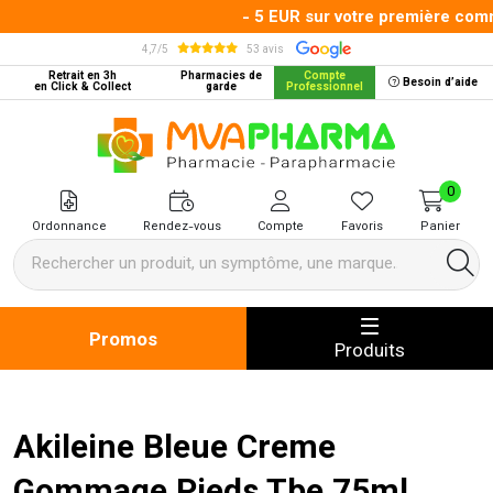
- 5 EUR sur votre première comma
4,7/5
53 avis
Retrait en 3h
Pharmacies de
Compte
Besoin d’aide
en Click & Collect
garde
Professionnel
MVA Pharma Votre pharmacie en 
0
Ordonnance
Rendez-vous
Compte
Favoris
Panier
Promos
Produits
Akileine Bleue Creme