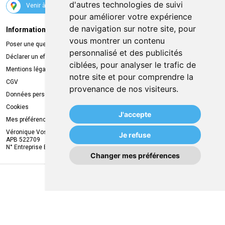
d'autres technologies de suivi
Venir à la pharmacie
pour améliorer votre expérience
de navigation sur notre site, pour
Informations légales
Livraison
vous montrer un contenu
Poser une question
Retrait à la pharmacie
personnalisé et des publicités
Déclarer un effet indésirable
Livraison chez vous
ciblées, pour analyser le trafic de
Mentions légales
Livraison dans un Point Relais
notre site et pour comprendre la
CGV
provenance de nos visiteurs.
Données personnelles
Cookies
J'accepte
Mes préférences Cookies
Véronique Vos
Je refuse
APB 522709
N° Entreprise BE0749.944.612
Changer mes préférences
MA REMISE