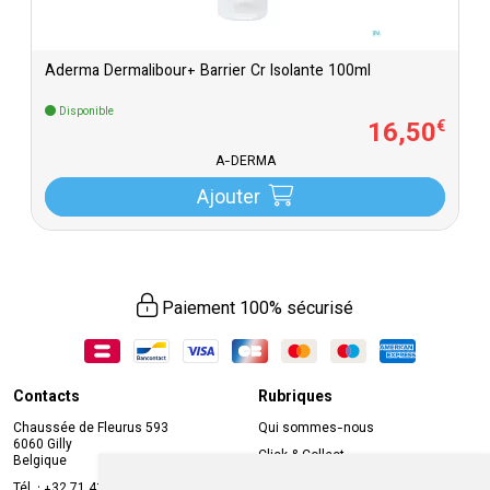
Aderma Dermalibour+ Barrier Cr Isolante 100ml
Disponible
16
,
50
€
A-DERMA
Ajouter
Paiement 100% sécurisé
Contacts
Rubriques
Chaussée de Fleurus 593
Qui sommes-nous
6060 Gilly
Click & Collect
Belgique
Prise de rendez-vous en ligne
Tél. :
+32 71 41 32 10