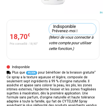
Indisponible
Prévenez-moi !
18
,
70
€
(Merci de vous connecter à
votre compte pour utiliser
Prix conseillé :
18
,
90
€
cette fonction.)
Indisponible
*
Plus que
pour bénéficier de la livraison gratuite
49
,
00
€
Ce spray a la texture aqueuse et légère, composée de
seulement sept ingrédients à 99 % d'origine naturelle. Il
assèche et apaise sans colorer la peau, les plis, les zones
intimes externes, l'épiderme fessier et les zones fragilisées
sujettes à macération, dès la première application. Une
formule sans parfum, d'origine naturelle et haute tolérance
adaptée à toute la famille, qui fait de CYTELIUM Spray
asséchant le plus plébiscité des produits asséchants vendus