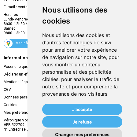
Compte professionnel
E-mail :
contact
@
mvapharma.be
Nous utilisons des
Envoi d’ordonnance
Horaires
cookies
Lundi-Vendredi :
Promotions
8h30-12h30 / 13h30-18h30
Samedi :
Services
9h00-13h00
Nous utilisons des cookies et
Suivez-nous
d'autres technologies de suivi
Venir à la pharmacie
pour améliorer votre expérience
de navigation sur notre site, pour
Informations légales
Livraison
vous montrer un contenu
Poser une question
Retrait à la pharmacie
personnalisé et des publicités
Déclarer un effet indésirable
Livraison chez vous
ciblées, pour analyser le trafic de
Mentions légales
Livraison dans un Point Relais
notre site et pour comprendre la
CGV
provenance de nos visiteurs.
Données personnelles
Cookies
J'accepte
Mes préférences Cookies
Véronique Vos
Je refuse
APB 522709
N° Entreprise BE0749.944.612
Changer mes préférences