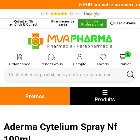
- 5 EUR sur votre première co
4,7/5
53 avis
Retrait en 3h
Pharmacies de
Compte
Besoin d’aide
en Click & Collect
garde
Professionnel
MVA Pharma Votre pharmacie en 
0
Ordonnance
Rendez-vous
Compte
Favoris
Panier
Promos
Produits
Aderma Cytelium Spray Nf