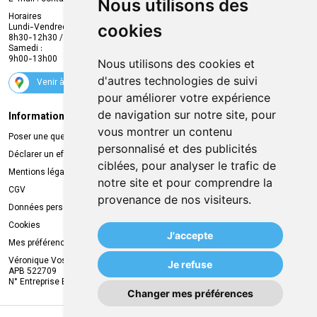
Nous utilisons des
Envoi d’ordonnance
Horaires
cookies
Lundi-Vendredi :
Promotions
8h30-12h30 / 13h30-18h30
Samedi :
Services
9h00-13h00
Nous utilisons des cookies et
Suivez-nous
d'autres technologies de suivi
Venir à la pharmacie
pour améliorer votre expérience
de navigation sur notre site, pour
Informations légales
Livraison
vous montrer un contenu
Poser une question
Retrait à la pharmacie
personnalisé et des publicités
Déclarer un effet indésirable
Livraison chez vous
ciblées, pour analyser le trafic de
Mentions légales
Livraison dans un Point Relais
notre site et pour comprendre la
CGV
provenance de nos visiteurs.
Données personnelles
Cookies
J'accepte
Mes préférences Cookies
Véronique Vos
Je refuse
APB 522709
N° Entreprise BE0749.944.612
Changer mes préférences