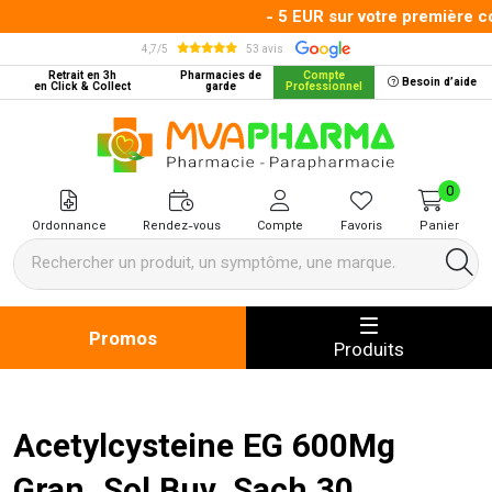
- 5 EUR sur votre première co
4,7/5
53 avis
Retrait en 3h
Pharmacies de
Compte
Besoin d’aide
en Click & Collect
garde
Professionnel
MVA Pharma Votre pharmacie en 
0
Ordonnance
Rendez-vous
Compte
Favoris
Panier
Promos
Produits
Acetylcysteine EG 600Mg