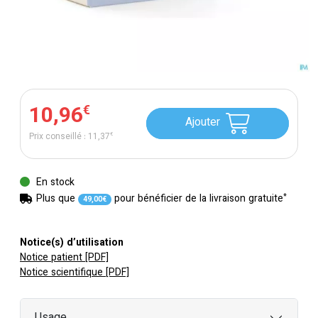
10
,
96
€
Ajouter
Prix conseillé :
11
,
37
€
En stock
*
Plus que
pour bénéficier de la livraison gratuite
49
,
00
€
Notice(s) d’utilisation
Notice patient [PDF]
Notice scientifique [PDF]