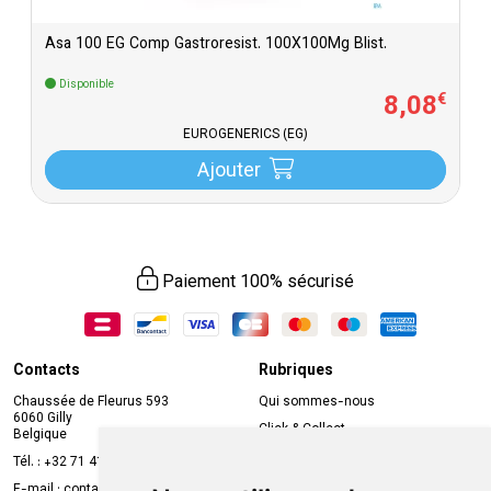
Asa 100 EG Comp Gastroresist. 100X100Mg Blist.
Disponible
8
,
08
€
EUROGENERICS (EG)
Ajouter
Paiement 100% sécurisé
Contacts
Rubriques
Chaussée de Fleurus 593
Qui sommes-nous
6060 Gilly
Click & Collect
Belgique
Prise de rendez-vous en ligne
Tél. :
+32 71 41 32 10
Compte professionnel
E-mail :
contact
@
mvapharma.be