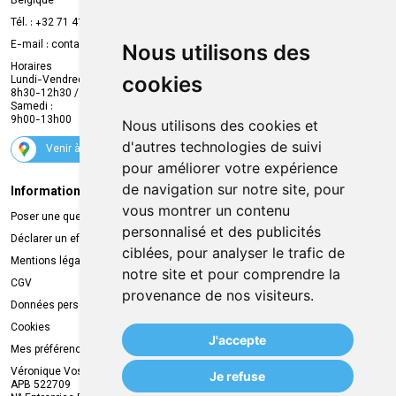
Belgique
Prise de rendez-vous en ligne
Tél. :
+32 71 41 32 10
Compte professionnel
E-mail :
contact
@
mvapharma.be
Nous utilisons des
Envoi d’ordonnance
Horaires
cookies
Lundi-Vendredi :
Promotions
8h30-12h30 / 13h30-18h30
Samedi :
Services
9h00-13h00
Nous utilisons des cookies et
Suivez-nous
d'autres technologies de suivi
Venir à la pharmacie
pour améliorer votre expérience
de navigation sur notre site, pour
Informations légales
Livraison
vous montrer un contenu
Poser une question
Retrait à la pharmacie
personnalisé et des publicités
Déclarer un effet indésirable
Livraison chez vous
ciblées, pour analyser le trafic de
Mentions légales
Livraison dans un Point Relais
notre site et pour comprendre la
CGV
provenance de nos visiteurs.
Données personnelles
Cookies
J'accepte
Mes préférences Cookies
Véronique Vos
Je refuse
APB 522709