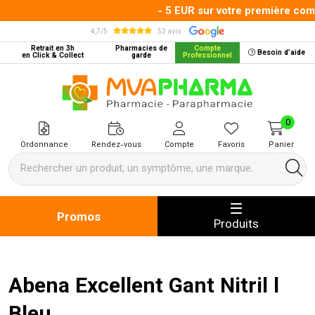
- 5 EUR sur votre première comm
4,7/5
53 avis
Retrait en 3h
Pharmacies de
Compte
Besoin d’aide
en Click & Collect
garde
Professionnel
MVA Pharma Votre pharmacie en 
0
Ordonnance
Rendez-vous
Compte
Favoris
Panier
Promos
Produits
Abena Excellent Gant Nitril l