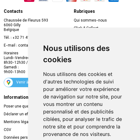
Contacts
Rubriques
Chaussée de Fleurus 593
Qui sommes-nous
6060 Gilly
Click & Collect
Belgique
Prise de rendez-vous en ligne
Tél. :
+32 71 41 32 10
Compte professionnel
E-mail :
contact
@
mvapharma.be
Nous utilisons des
Envoi d’ordonnance
Horaires
cookies
Lundi-Vendredi :
Promotions
8h30-12h30 / 13h30-18h30
Samedi :
Services
9h00-13h00
Nous utilisons des cookies et
Suivez-nous
d'autres technologies de suivi
Venir à la pharmacie
pour améliorer votre expérience
de navigation sur notre site, pour
Informations légales
Livraison
vous montrer un contenu
Poser une question
Retrait à la pharmacie
personnalisé et des publicités
Déclarer un effet indésirable
Livraison chez vous
ciblées, pour analyser le trafic de
Mentions légales
Livraison dans un Point Relais
notre site et pour comprendre la
CGV
provenance de nos visiteurs.
Données personnelles