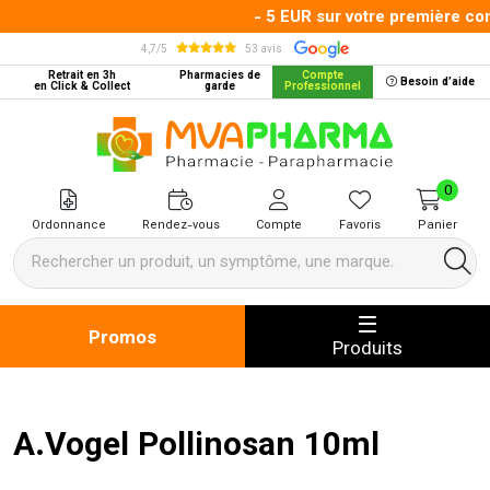
- 5 EUR sur votre première com
4,7/5
53 avis
Retrait en 3h
Pharmacies de
Compte
Besoin d’aide
en Click & Collect
garde
Professionnel
MVA Pharma Votre pharmacie en 
0
Ordonnance
Rendez-vous
Compte
Favoris
Panier
Promos
Produits
A.Vogel Pollinosan 10ml