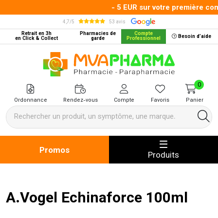
- 5 EUR sur votre première comm
4,7/5
53 avis
Retrait en 3h
Pharmacies de
Compte
Besoin d’aide
en Click & Collect
garde
Professionnel
MVA Pharma Votre pharmacie en 
0
Ordonnance
Rendez-vous
Compte
Favoris
Panier
Promos
Produits
A.Vogel Echinaforce 100ml