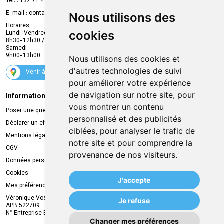
Tél. :
+32 71 41 32 10
Compte professionnel
E-mail :
contact
@
mvapharma.be
Nous utilisons des
Envoi d’ordonnance
Horaires
cookies
Lundi-Vendredi :
Promotions
8h30-12h30 / 13h30-18h30
Samedi :
Services
9h00-13h00
Nous utilisons des cookies et
Suivez-nous
d'autres technologies de suivi
Venir à la pharmacie
pour améliorer votre expérience
de navigation sur notre site, pour
Informations légales
Livraison
vous montrer un contenu
Poser une question
Retrait à la pharmacie
personnalisé et des publicités
Déclarer un effet indésirable
Livraison chez vous
ciblées, pour analyser le trafic de
Mentions légales
Livraison dans un Point Relais
notre site et pour comprendre la
CGV
provenance de nos visiteurs.
Données personnelles
Cookies
J'accepte
Mes préférences Cookies
Véronique Vos
Je refuse
APB 522709
N° Entreprise BE0749.944.612
Changer mes préférences