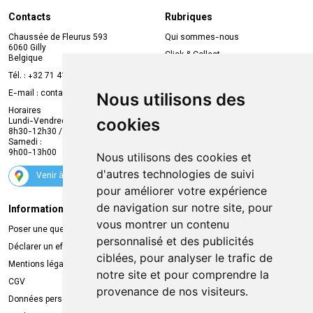
Contacts
Rubriques
Chaussée de Fleurus 593
Qui sommes-nous
6060 Gilly
Click & Collect
Belgique
Prise de rendez-vous en ligne
Tél. :
+32 71 41 32 10
Compte professionnel
E-mail :
contact
@
mvapharma.be
Nous utilisons des
Envoi d’ordonnance
Horaires
cookies
Lundi-Vendredi :
Promotions
8h30-12h30 / 13h30-18h30
Samedi :
Services
9h00-13h00
Nous utilisons des cookies et
Suivez-nous
d'autres technologies de suivi
Venir à la pharmacie
pour améliorer votre expérience
de navigation sur notre site, pour
Informations légales
Livraison
vous montrer un contenu
Poser une question
Retrait à la pharmacie
personnalisé et des publicités
Déclarer un effet indésirable
Livraison chez vous
ciblées, pour analyser le trafic de
Mentions légales
Livraison dans un Point Relais
notre site et pour comprendre la
CGV
provenance de nos visiteurs.
Données personnelles