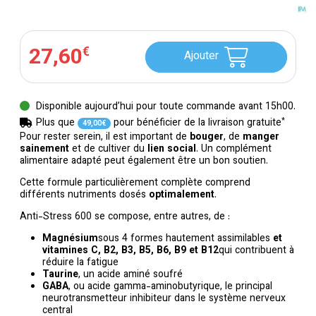
27
,
60
€
Ajouter
Disponible aujourd’hui pour toute commande avant 15h00.
*
Plus que
pour bénéficier de la livraison gratuite
49
,
00
€
Pour rester serein, il est important de
bouger
, de
manger
sainement
et de cultiver du
lien social
. Un complément
alimentaire adapté peut également être un bon soutien.
Cette formule particulièrement complète comprend
différents nutriments dosés
optimalement
.
Anti-Stress 600 se compose, entre autres, de :
Magnésium
sous 4 formes hautement assimilables
et
vitamines C, B2, B3, B5, B6, B9 et B12
qui contribuent à
réduire la fatigue
Taurine
, un acide aminé soufré
GABA
, ou acide gamma-aminobutyrique, le principal
neurotransmetteur inhibiteur dans le système nerveux
central