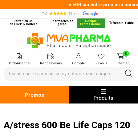
- 5 EUR sur votre première comman
4,7/5
53 avis
Retrait en 3h
Pharmacies de
Compte
Besoin d’aide
en Click & Collect
garde
Professionnel
MVA Pharma Votre pharmacie en 
0
Ordonnance
Rendez-vous
Compte
Favoris
Panier
Promos
Produits
A/stress 600 Be Life Caps 120