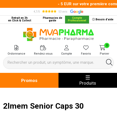
- 5 EUR sur votre première comm
4,7/5
53 avis
Retrait en 3h
Pharmacies de
Compte
Besoin d’aide
en Click & Collect
garde
Professionnel
MVA Pharma Votre pharmacie en 
0
Ordonnance
Rendez-vous
Compte
Favoris
Panier
Promos
Produits
2lmem Senior Caps 30