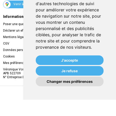
d'autres technologies de suivi
Venir à la pharmacie
pour améliorer votre expérience
de navigation sur notre site, pour
Informations légales
Livraison
vous montrer un contenu
Poser une question
Retrait à la pharmacie
personnalisé et des publicités
Déclarer un effet indésirable
Livraison chez vous
ciblées, pour analyser le trafic de
Mentions légales
Livraison dans un Point Relais
notre site et pour comprendre la
CGV
provenance de nos visiteurs.
Données personnelles
Cookies
J'accepte
Mes préférences Cookies
Véronique Vos
Je refuse
APB 522709
N° Entreprise BE0749.944.612
Changer mes préférences
MA REMISE