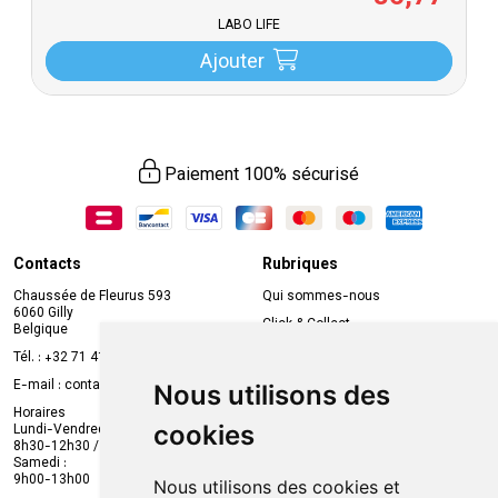
LABO LIFE
Ajouter
Paiement 100% sécurisé
Contacts
Rubriques
Chaussée de Fleurus 593
Qui sommes-nous
6060 Gilly
Click & Collect
Belgique
Prise de rendez-vous en ligne
Tél. :
+32 71 41 32 10
Compte professionnel
E-mail :
contact
@
mvapharma.be
Nous utilisons des
Envoi d’ordonnance
Horaires
cookies
Lundi-Vendredi :
Promotions
8h30-12h30 / 13h30-18h30
Samedi :
Services
9h00-13h00
Nous utilisons des cookies et
Suivez-nous