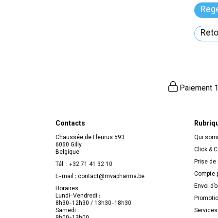
Reg
Reto
Paiement 1
Contacts
Rubriq
Chaussée de Fleurus 593
Qui so
6060 Gilly
Click & C
Belgique
Prise de
Tél. :
+32 71 41 32 10
Compte p
E-mail :
contact
@
mvapharma.be
Envoi d’
Horaires
Lundi-Vendredi :
Promoti
8h30-12h30 / 13h30-18h30
Samedi :
Services
9h00-13h00