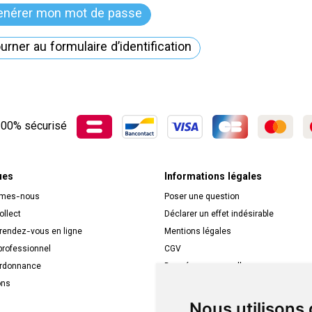
enérer mon mot de passe
urner au formulaire d’identification
00% sécurisé
ues
Informations légales
mmes-nous
Poser une question
ollect
Déclarer un effet indésirable
 rendez-vous en ligne
Mentions légales
rofessionnel
CGV
ordonnance
Données personnelles
ons
Cookies
Mes préférences Cookies
Nous utilisons